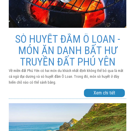
SÒ HUYẾT ĐẦM Ô LOAN -
MÓN ĂN DANH BẤT HƯ
TRUYỀN ĐẤT PHÚ YÊN
Về miền đất Phú Yên có hai món du khách nhất định không thể bỏ qua là mắt
cá ngừ đại dương và sò huyết đầm Ô Loan. Trong đó, món sò huyết ở đây
hiếm chỗ nào có thể sánh bằng.
Xem chi tiết