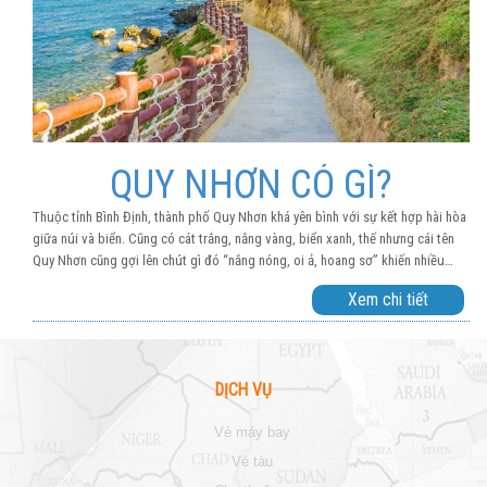
QUY NHƠN CÓ GÌ?
Thuộc tỉnh Bình Định, thành phố Quy Nhơn khá yên bình với sự kết hợp hài hòa
giữa núi và biển. Cũng có cát trắng, nắng vàng, biển xanh, thế nhưng cái tên
Quy Nhơn cũng gợi lên chút gì đó “nắng nóng, oi ả, hoang sơ” khiến nhiều
người mới nghe thôi cũng thấy ngần ngại. Tuy nhiên, nếu chỉ vì vậy mà bỏ qua
Xem chi tiết
Quy Nhơn thì chắc chắn bạn đang bỏ qua một vùng đất rất nhiều điều thú vị.
Bởi cảnh sắc chưa bị khai thác du lịch nhiều và cuộc sống bình dị, đầy quyến
rũ nơi đây hoàn toàn đủ để chinh phục bất kì ai trót một lần dừng chân. Và khi
có cơ hội ghé thăm mảnh đất vùng biển này, hãy chắc rằng bạn sẽ dành đủ thời
DỊCH VỤ
gian để tận hưởng trọn vẹn cảnh sắc, cuộc sống nơi đây chân thực nhất nhé.
vé máy bay
vé tàu