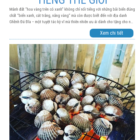
TIẾNG THẾ GIỚI
Mảnh đất “hoa vàng trên cỏ xanh” không chỉ nổi tiếng với những bãi biển đúng
chất “biển xanh, cát trắng, nắng vàng” mà còn được biết đến với địa danh
Ghềnh Đá Đĩa – một tuyệt tác kỳ vĩ mà thiên nhiên ưu ái dành cho tặng cho nơi
đây. Hãy cùng xem những lý do nào khiến cho điểm đến này thu hút đông đảo
Xem chi tiết
du khách trong và ngoài nước kéo nhau nườm nượp đến tham quan như vậy
nhé!