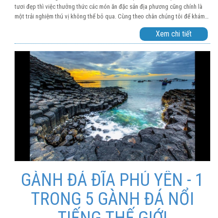
tươi đẹp thì việc thưởng thức các món ăn đặc sản địa phương cũng chính là
một trải nghiệm thú vị không thể bỏ qua. Cùng theo chân chúng tôi để khám
phá top món ngon Phú Yên cực hấp dẫn mà bạn không nên bỏ qua khi đến du
Xem chi tiết
lịch tại thành phố xinh đẹp này nhé!
GÀNH ĐÁ ĐĨA PHÚ YÊN - 1
TRONG 5 GÀNH ĐÁ NỔI