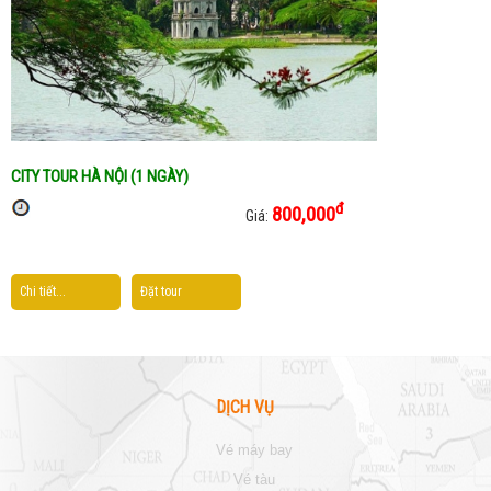
CITY TOUR HÀ NỘI (1 NGÀY)
đ
800,000
Giá:
Chi tiết...
Đặt tour
DỊCH VỤ
vé máy bay
vé tàu