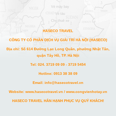
vé máy bay
vé tàu
cho thuê xe
HASECO TRAVEL
CÔNG TY CỔ PHẦN DỊCH VỤ GIẢI TRÍ HÀ NỘI (HASECO)
Địa chỉ: Số 614 Đường Lạc Long Quân, phường Nhật Tân,
quận Tây Hồ, TP. Hà Nội
Tel: 024. 3719 09 09 - 3719 5454
Hotline: 0913 38 38 09
Email: info
@hasecotravel.vn
Website:
www.hasecotravel.vn
/
www.congvienhotay.vn
HASECO TRAVEL HÂN HẠNH PHỤC VỤ QUÝ KHÁCH!