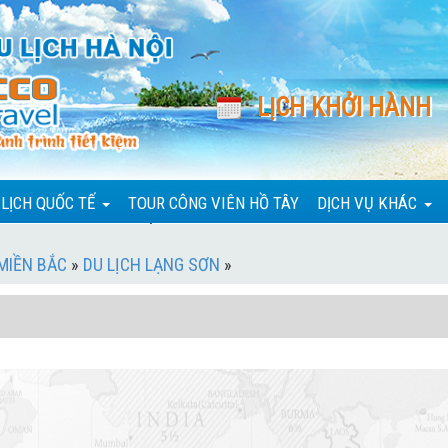
LỊCH KHỞI HÀNH
 LỊCH QUỐC TẾ
TOUR CÔNG VIÊN HỒ TÂY
DỊCH VỤ KHÁC
 MIỀN BẮC
»
DU LỊCH LẠNG SƠN
»