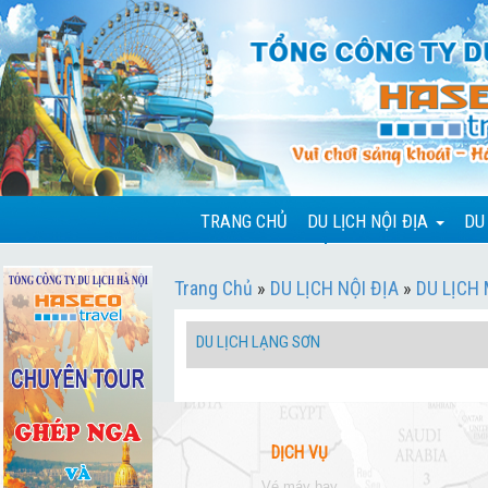
TRANG CHỦ
DU LỊCH NỘI ĐỊA
DU
Trang Chủ
»
DU LỊCH NỘI ĐỊA
»
DU LỊCH
DU LỊCH LẠNG SƠN
DỊCH VỤ
vé máy bay