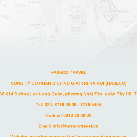
HASECO TRAVEL
CÔNG TY CỔ PHẦN DỊCH VỤ GIẢI TRÍ HÀ NỘI (HASECO)
 Số 614 Đường Lạc Long Quân, phường Nhật Tân, quận Tây Hồ, T
Tel: 024. 3719 09 09 - 3719 5454
Hotline: 0913 38 38 09
Email: info
@hasecotravel.vn
Website:
www.hasecotravel.vn
/
www.congvienhotay.vn