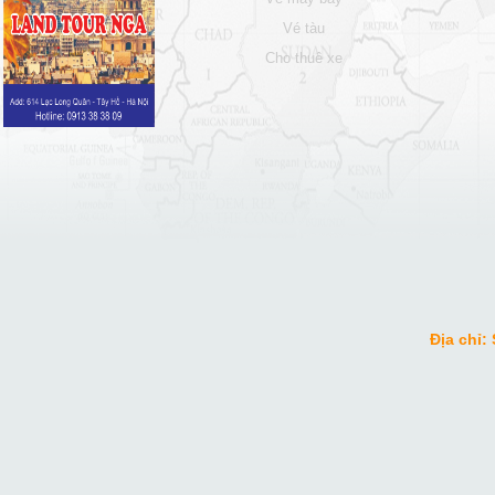
vé tàu
cho thuê xe
Địa chỉ: