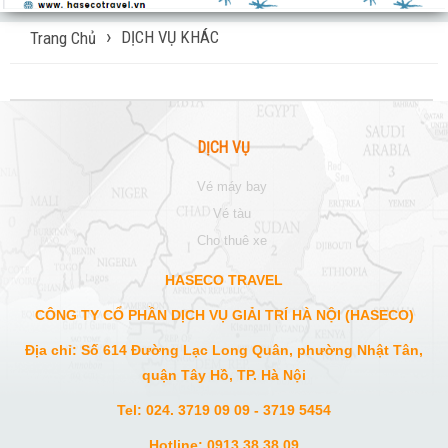
DỊCH VỤ KHÁC
Trang Chủ
DỊCH VỤ
vé máy bay
vé tàu
cho thuê xe
HASECO TRAVEL
CÔNG TY CỔ PHẦN DỊCH VỤ GIẢI TRÍ HÀ NỘI (HASECO)
Địa chỉ: Số 614 Đường Lạc Long Quân, phường Nhật Tân,
quận Tây Hồ, TP. Hà Nội
Tel: 024. 3719 09 09 - 3719 5454
Hotline: 0913 38 38 09