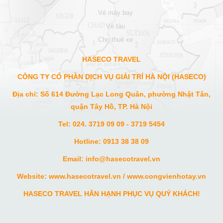
vé máy bay
vé tàu
cho thuê xe
HASECO TRAVEL
CÔNG TY CỔ PHẦN DỊCH VỤ GIẢI TRÍ HÀ NỘI (HASECO)
Địa chỉ: Số 614 Đường Lạc Long Quân, phường Nhật Tân,
quận Tây Hồ, TP. Hà Nội
Tel: 024. 3719 09 09 - 3719 5454
Hotline: 0913 38 38 09
Email: info
@hasecotravel.vn
Website:
www.hasecotravel.vn
/
www.congvienhotay.vn
HASECO TRAVEL HÂN HẠNH PHỤC VỤ QUÝ KHÁCH!