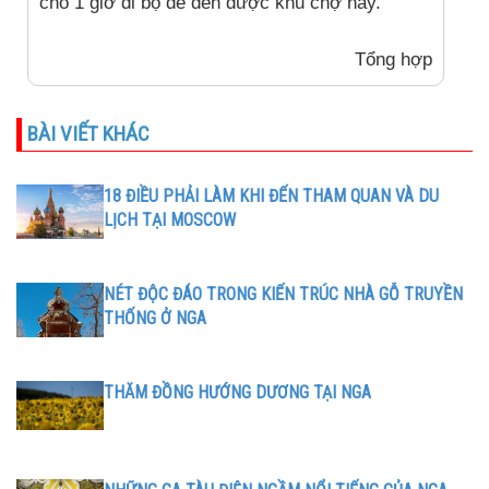
cho 1 giờ đi bộ để đến được khu chợ này.
Tổng hợp
BÀI VIẾT KHÁC
18 ĐIỀU PHẢI LÀM KHI ĐẾN THAM QUAN VÀ DU
LỊCH TẠI MOSCOW
NÉT ĐỘC ĐÁO TRONG KIẾN TRÚC NHÀ GỖ TRUYỀN
THỐNG Ở NGA
THĂM ĐỒNG HƯỚNG DƯƠNG TẠI NGA